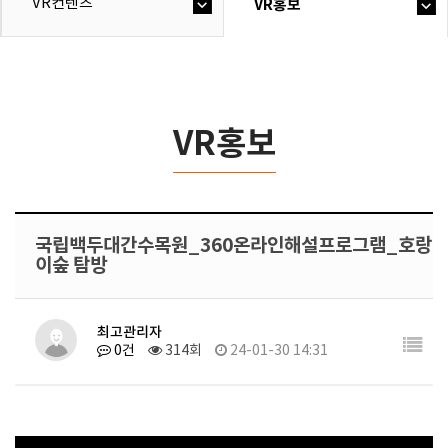
VR컨텐츠
VR홍보
VR홍보
국립백두대간수목원_360온라인해설프로그램_호랑
이숲 탐방
최고관리자
0건
314회
24-01-30 14:31