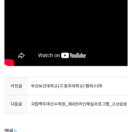
이전글
부산보건대학교(구.동주대학교) 캠퍼스VR
다음글
국립백두대간수목원_360온라인해설프로그램_고산습원
댓글
0