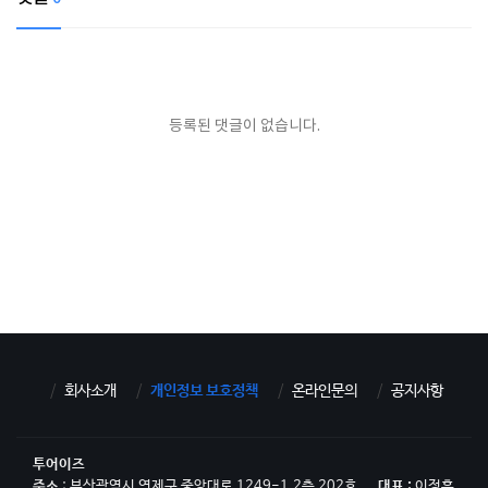
등록된 댓글이 없습니다.
회사소개
개인정보 보호정책
온라인문의
공지사항
투어이즈
주소
: 부산광역시 연제구 중앙대로 1249-1,2층 202호
대표 :
이정훈